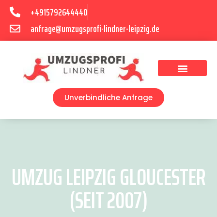
+4915792644440
anfrage@umzugsprofi-lindner-leipzig.de
Umzugsunternehmen Leipzig
Umzugsservice Leipzig
Unverbindliche Anfrage
UMZUG LEIPZIG GLOUCESTER
(SEIT 2007)