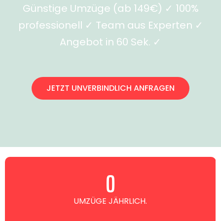
Günstige Umzüge (ab 149€) ✓ 100%
professionell ✓ Team aus Experten ✓
Angebot in 60 Sek. ✓
JETZT UNVERBINDLICH ANFRAGEN
0
UMZÜGE JÄHRLICH.