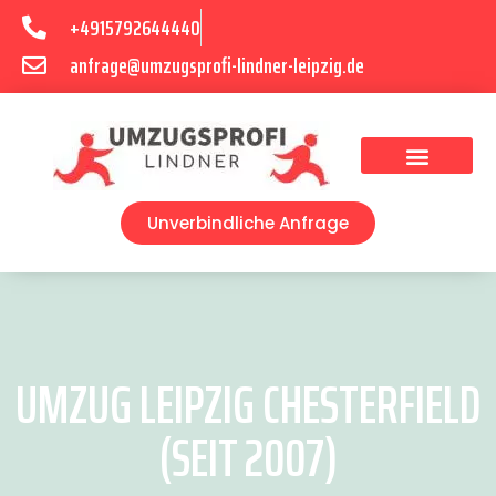
+4915792644440
anfrage@umzugsprofi-lindner-leipzig.de
Umzugsunternehmen Leipzig
Umzugsservice Leipzig
Unverbindliche Anfrage
UMZUG LEIPZIG CHESTERFIELD
(SEIT 2007)