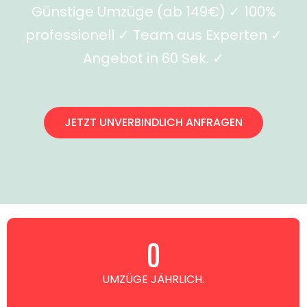
Günstige Umzüge (ab 149€) ✓ 100%
professionell ✓ Team aus Experten ✓
Angebot in 60 Sek. ✓
JETZT UNVERBINDLICH ANFRAGEN
0
UMZÜGE JÄHRLICH.