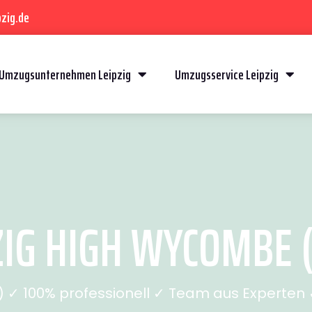
zig.de
Umzugsunternehmen Leipzig
Umzugsservice Leipzig
IG HIGH WYCOMBE (
✓ 100% professionell ✓ Team aus Experten ✓