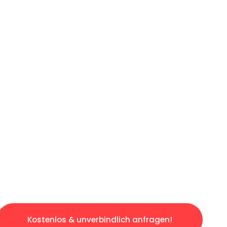
ICHES ANGEBOT IN
UNTER 60 S
losen & sorgenfreien Umzug in Leipzig: Erleb
taltet. Lassen Sie uns den schweren Teil übe
tspannten und kostengünstigen Servive!
Kostenlos & unverbindlich anfragen!