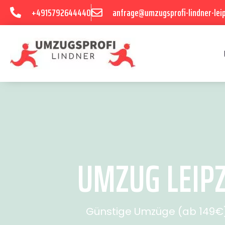
+4915792644440
anfrage@umzugsprofi-lindner-leip
UMZUG LEIPZ
Günstige Umzüge (ab 149€) 