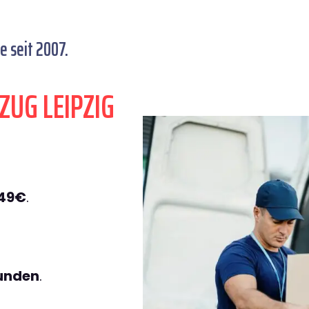
 seit 2007.
ZUG LEIPZIG
149€
.
tunden
.