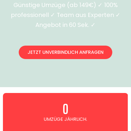
Günstige Umzüge (ab 149€) ✓ 100%
professionell ✓ Team aus Experten ✓
Angebot in 60 Sek. ✓
JETZT UNVERBINDLICH ANFRAGEN
0
UMZÜGE JÄHRLICH.