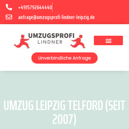
+4915792644440
anfrage@umzugsprofi-lindner-leipzig.de
Umzugsunternehmen Leipzig
Umzugsservice Leipzig
Unverbindliche Anfrage
UMZUG LEIPZIG TELFORD (SEIT
2007)