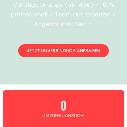
Günstige Umzüge (ab 149€) ✓ 100%
professionell ✓ Team aus Experten ✓
Angebot in 60 Sek. ✓
JETZT UNVERBINDLICH ANFRAGEN
0
UMZÜGE JÄHRLICH.