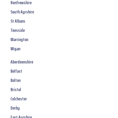
Renfrewshire
South Ayrshire
St Albans
Teesside
Warrington
Wigan
Aberdeenshire
Belfast
Bolton
Bristol
Colchester
Derby
East Ayrshire