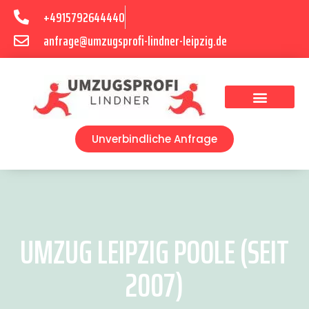
+4915792644440
anfrage@umzugsprofi-lindner-leipzig.de
Umzugsunternehmen Leipzig
Umzugsservice Leipzig
Unverbindliche Anfrage
UMZUG LEIPZIG POOLE (SEIT
2007)