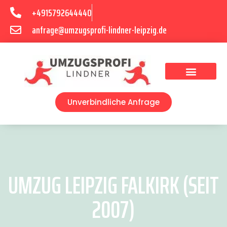
+4915792644440
anfrage@umzugsprofi-lindner-leipzig.de
Umzugsunternehmen Leipzig
Umzugsservice Leipzig
Unverbindliche Anfrage
UMZUG LEIPZIG FALKIRK (SEIT
2007)