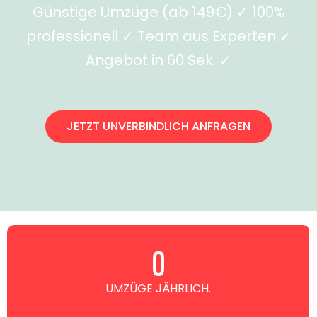
Günstige Umzüge (ab 149€) ✓ 100%
professionell ✓ Team aus Experten ✓
Angebot in 60 Sek. ✓
JETZT UNVERBINDLICH ANFRAGEN
0
UMZÜGE JÄHRLICH.