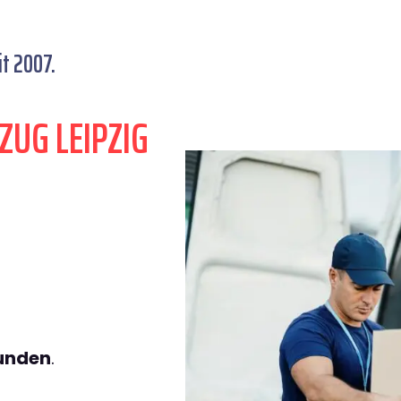
t 2007.
ZUG LEIPZIG
tunden
.