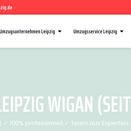
zig.de
Umzugsunternehmen Leipzig
Umzugsservice Leipzig
EIPZIG WIGAN (SEIT
✓ 100% professionell ✓ Team aus Experten ✓