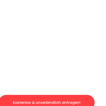
ICHES ANGEBOT IN
UNTER 60 S
losen & sorgenfreien Umzug in Leipzig: Erleb
taltet. Lassen Sie uns den schweren Teil übe
tspannten und kostengünstigen Servive!
Kostenlos & unverbindlich anfragen!