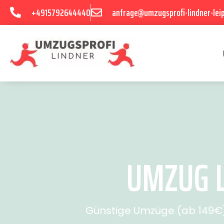
+4915792644440
anfrage@umzugsprofi-lindner-leip
UMZUG L
Günstige Umzüge (ab 149€) 