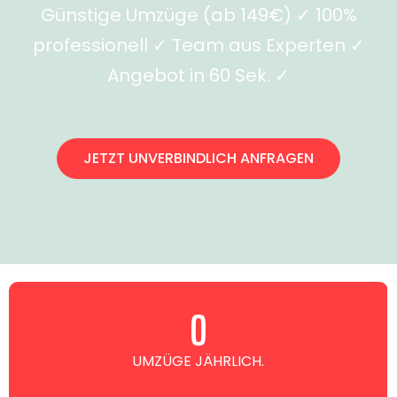
Günstige Umzüge (ab 149€) ✓ 100%
professionell ✓ Team aus Experten ✓
Angebot in 60 Sek. ✓
JETZT UNVERBINDLICH ANFRAGEN
0
UMZÜGE JÄHRLICH.