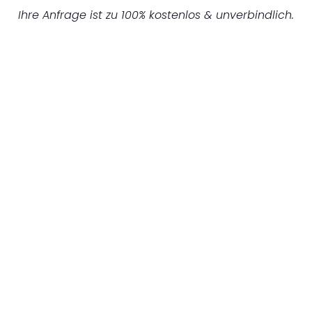
Ihre Anfrage ist zu 100% kostenlos & unverbindlich.
UNVERBINDLICHES ANGEBOT IN
UNTER 60 SEKUNDEN
:
Machen Sie sich bereit für einen
reibungslosen & sorgenfreien Umzug in
Leipzig: Erleben Sie, wie unser Expertenteam
Ihren Umzug schnell, sicher und effizient
gestaltet. Lassen Sie uns den schweren Teil
übernehmen & freuen Sie sich auf einen
entspannten und kostengünstigen Servive!