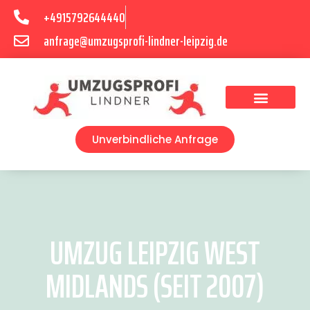
+4915792644440
anfrage@umzugsprofi-lindner-leipzig.de
Umzugsunternehmen Leipzig
Umzugsservice Leipzig
Unverbindliche Anfrage
UMZUG LEIPZIG WEST
MIDLANDS (SEIT 2007)