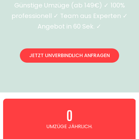
Günstige Umzüge (ab 149€) ✓ 100%
professionell ✓ Team aus Experten ✓
Angebot in 60 Sek. ✓
JETZT UNVERBINDLICH ANFRAGEN
0
UMZÜGE JÄHRLICH.