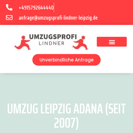
+4915792644440
anfrage@umzugsprofi-lindner-leipzig.de
Umzugsunternehmen Leipzig
Umzugsservice Leipzig
Unverbindliche Anfrage
UMZUG LEIPZIG ADANA (SEIT
2007)