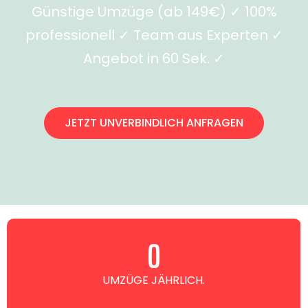
Günstige Umzüge (ab 149€) ✓ 100%
professionell ✓ Team aus Experten ✓
Angebot in 60 Sek. ✓
JETZT UNVERBINDLICH ANFRAGEN
0
UMZÜGE JÄHRLICH.