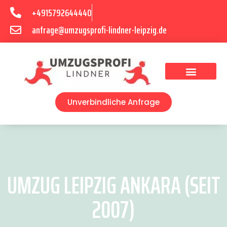
+4915792644440
anfrage@umzugsprofi-lindner-leipzig.de
Umzugsunternehmen Leipzig
Umzugsservice Leipzig
Unverbindliche Anfrage
UMZUG LEIPZIG ANKARA (SEIT
2007)