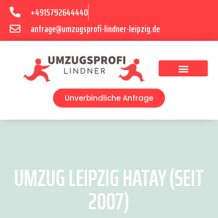
+4915792644440
anfrage@umzugsprofi-lindner-leipzig.de
Umzugsunternehmen Leipzig
Umzugsservice Leipzig
Unverbindliche Anfrage
UMZUG LEIPZIG HATAY (SEIT
2007)