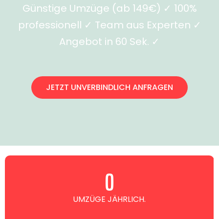
Günstige Umzüge (ab 149€) ✓ 100%
professionell ✓ Team aus Experten ✓
Angebot in 60 Sek. ✓
JETZT UNVERBINDLICH ANFRAGEN
0
UMZÜGE JÄHRLICH.