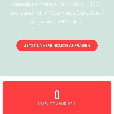
Günstige Umzüge (ab 149€) ✓ 100%
professionell ✓ Team aus Experten ✓
Angebot in 60 Sek. ✓
JETZT UNVERBINDLICH ANFRAGEN
0
UMZÜGE JÄHRLICH.