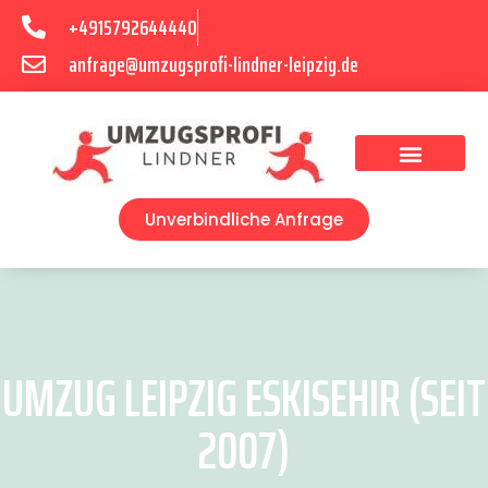
+4915792644440
anfrage@umzugsprofi-lindner-leipzig.de
Umzugsunternehmen Leipzig
Umzugsservice Leipzig
Unverbindliche Anfrage
UMZUG LEIPZIG ESKISEHIR (SEIT
2007)