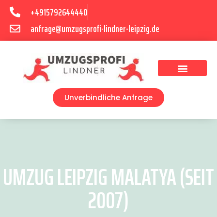
+4915792644440
anfrage@umzugsprofi-lindner-leipzig.de
Umzugsunternehmen Leipzig
Umzugsservice Leipzig
Unverbindliche Anfrage
UMZUG LEIPZIG MALATYA (SEIT
2007)