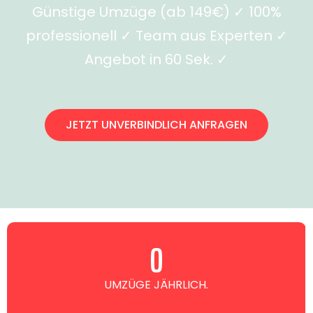
Günstige Umzüge (ab 149€) ✓ 100%
professionell ✓ Team aus Experten ✓
Angebot in 60 Sek. ✓
JETZT UNVERBINDLICH ANFRAGEN
0
UMZÜGE JÄHRLICH.