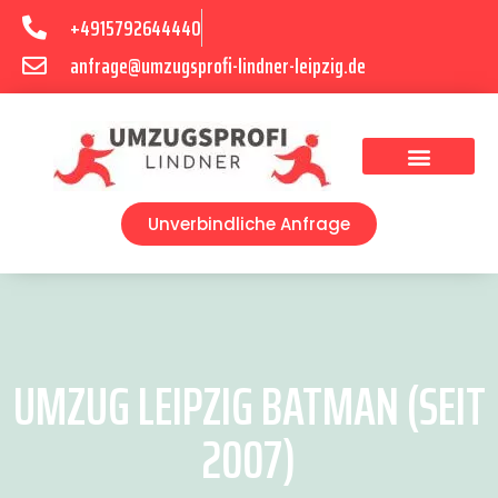
+4915792644440
anfrage@umzugsprofi-lindner-leipzig.de
Umzugsunternehmen Leipzig
Umzugsservice Leipzig
Unverbindliche Anfrage
UMZUG LEIPZIG BATMAN (SEIT
2007)