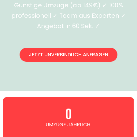
Günstige Umzüge (ab 149€) ✓ 100%
professionell ✓ Team aus Experten ✓
Angebot in 60 Sek. ✓
JETZT UNVERBINDLICH ANFRAGEN
0
UMZÜGE JÄHRLICH.