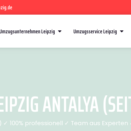
zig.de
Umzugsunternehmen Leipzig
Umzugsservice Leipzig
IPZIG ANTALYA (SEI
✓ 100% professionell ✓ Team aus Experten ✓