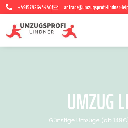
+4915792644440
anfrage@umzugsprofi-lindner-leip
UMZUG LE
Günstige Umzüge (ab 149€) 