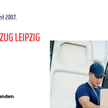
it 2007.
ZUG LEIPZIG
tunden
.