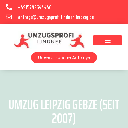
+4915792644440
anfrage@umzugsprofi-lindner-leipzig.de
Umzugsunternehmen Leipzig
Umzugsservice Leipzig
Unverbindliche Anfrage
UMZUG LEIPZIG GEBZE (SEIT
2007)