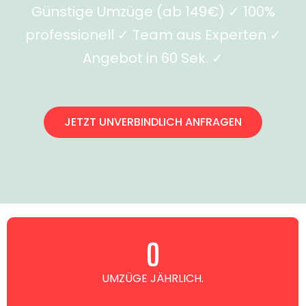
Günstige Umzüge (ab 149€) ✓ 100%
professionell ✓ Team aus Experten ✓
Angebot in 60 Sek. ✓
JETZT UNVERBINDLICH ANFRAGEN
0
UMZÜGE JÄHRLICH.