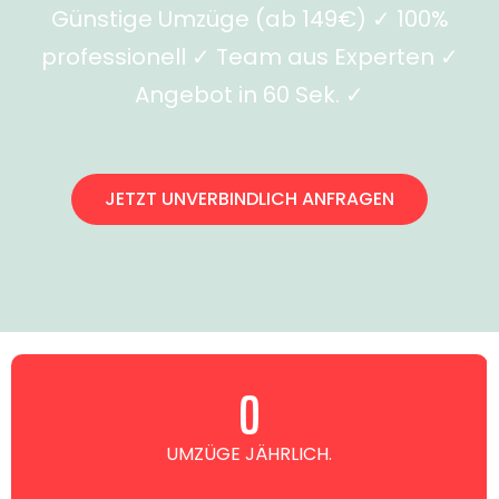
Günstige Umzüge (ab 149€) ✓ 100%
professionell ✓ Team aus Experten ✓
Angebot in 60 Sek. ✓
JETZT UNVERBINDLICH ANFRAGEN
0
UMZÜGE JÄHRLICH.