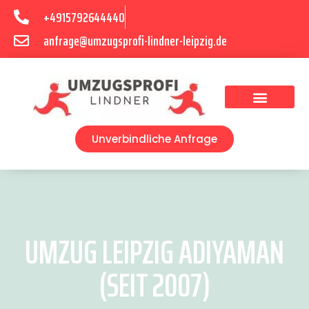
+4915792644440
anfrage@umzugsprofi-lindner-leipzig.de
Umzugsunternehmen Leipzig
Umzugsservice Leipzig
Unverbindliche Anfrage
UMZUG LEIPZIG ADIYAMAN
(SEIT 2007)